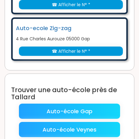
☎ Afficher le N° *
Auto-ecole Zig-zag
4 Rue Charles Aurouze 05000 Gap
☎ Afficher le N° *
Trouver une auto-école près de
Tallard
Auto-école Gap
Auto-école Veynes