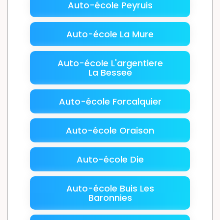
Auto-école Peyruis
Auto-école La Mure
Auto-école L'argentiere
La Bessee
Auto-école Forcalquier
Auto-école Oraison
Auto-école Die
Auto-école Buis Les
Baronnies