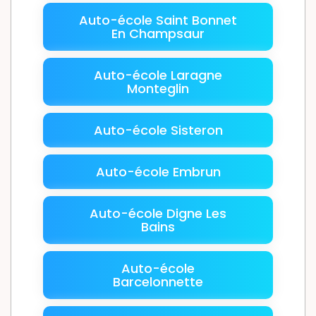
Auto-école Saint Bonnet
En Champsaur
Auto-école Laragne
Monteglin
Auto-école Sisteron
Auto-école Embrun
Auto-école Digne Les
Bains
Auto-école
Barcelonnette