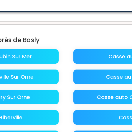
près de Basly
ubin Sur Mer
Casse a
ille Sur Orne
Casse au
ry Sur Orne
Casse auto C
iberville
Cass