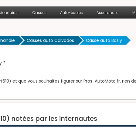
ionnaires
Casses
Auto-écoles
Assurances
M
rmandie
Casses auto Calvados
Casse auto Basly
y ?
4610) et que vous souhaitez figurer sur Pros-AutoMoto.fr, rien de
10) notées par les internautes