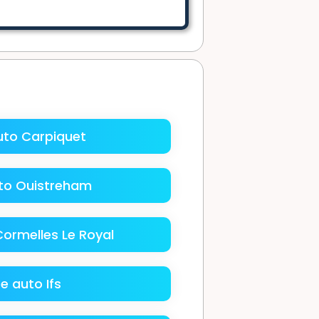
uto Carpiquet
to Ouistreham
ormelles Le Royal
e auto Ifs