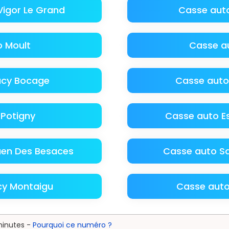
Vigor Le Grand
Casse aut
 Moult
Casse au
acy Bocage
Casse auto
Potigny
Casse auto Es
uen Des Besaces
Casse auto Sai
cy Montaigu
Casse auto
minutes -
Pourquoi ce numéro ?