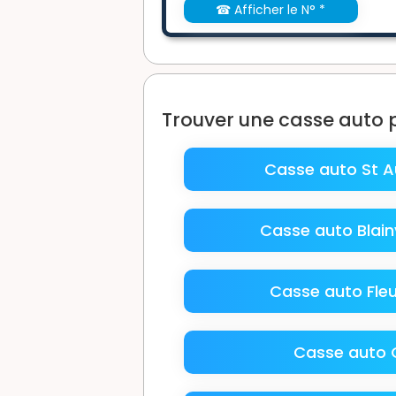
☎ Afficher le N° *
Trouver une casse auto 
Casse auto St A
Casse auto Blainv
Casse auto Fleu
Casse auto G