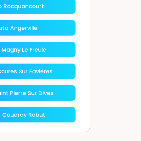
o Rocquancourt
to Angerville
 Magny Le Freule
cures Sur Favieres
nt Pierre Sur Dives
 Coudray Rabut