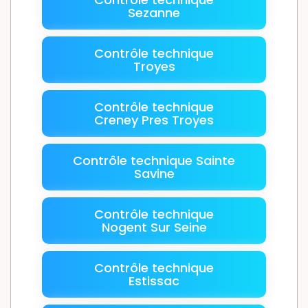
Sezanne
Contrôle technique
Troyes
Contrôle technique
Creney Pres Troyes
Contrôle technique Sainte
Savine
Contrôle technique
Nogent Sur Seine
Contrôle technique
Estissac