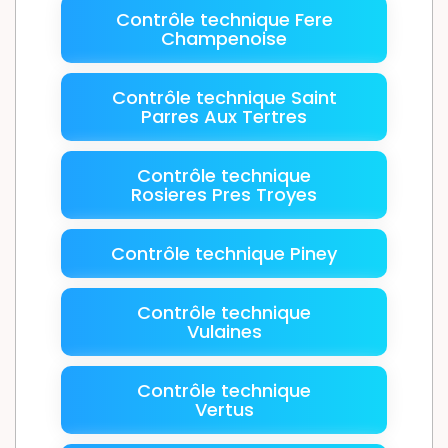
Contrôle technique Fere
Champenoise
Contrôle technique Saint
Parres Aux Tertres
Contrôle technique
Rosieres Pres Troyes
Contrôle technique Piney
Contrôle technique
Vulaines
Contrôle technique
Vertus