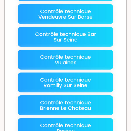
Contrôle technique
Vendeuvre Sur Barse
Contrôle technique Bar
Sur Seine
Contrôle technique
Vulaines
Contrôle technique
Romilly Sur Seine
Contrôle technique
Brienne Le Chateau
Contrôle technique
Percey