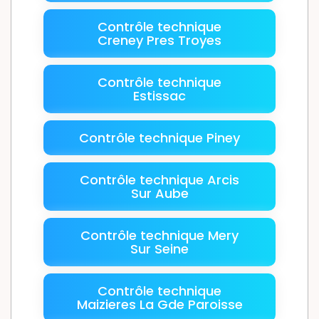
Contrôle technique
Creney Pres Troyes
Contrôle technique
Estissac
Contrôle technique Piney
Contrôle technique Arcis
Sur Aube
Contrôle technique Mery
Sur Seine
Contrôle technique
Maizieres La Gde Paroisse